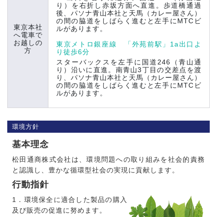
り）を右折し赤坂方面へ直進。歩道橋通過
後、パソナ青山本社と天馬（カレー屋さん）
の間の脇道をしばらく進むと左手にMTCビ
東京本社
ルがあります。
へ電車で
お越しの
東京メトロ銀座線 「外苑前駅」1a出口よ
方
り徒歩6分
スターバックスを左手に国道246（青山通
り）沿いに直進。南青山3丁目の交差点を渡
り、パソナ青山本社と天馬（カレー屋さん）
の間の脇道をしばらく進むと左手にMTCビ
ルがあります。
環境方針
基本理念
松田通商株式会社は、環境問題への取り組みを社会的責務
と認識し、豊かな循環型社会の実現に貢献します。
行動指針
1．環境保全に適合した製品の購入
及び販売の促進に努めます。