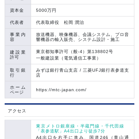
資本金
5000万円
代表者
代表取締役 松岡 潤治
事業内
放送機器、映像機器、会議システム、プロ音
容
響機器の輸入販売、システム設計・施工
東京都知事許可（般-4）第138802号
建設業
許可
一般建設業（電気通信工事業）
取引銀
みずほ銀行青山支店 / 三菱UFJ銀行表参道支
行
店
ホーム
https://mtc-japan.com/
ページ
アクセス
東京メトロ銀座線・半蔵門線・千代田線
「表参道駅」A4出口より徒歩7分
A4出口を右手に進み、国道246（青山通