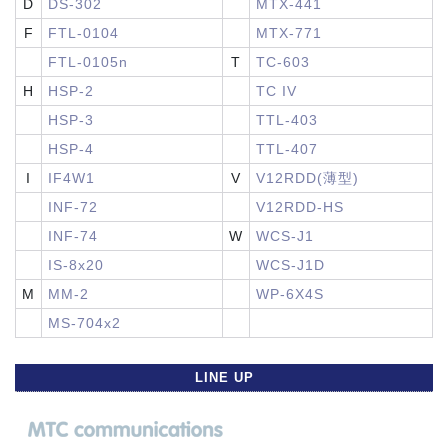
D
DS-302
MTX-441
F
FTL-0104
MTX-771
FTL-0105n
T
TC-603
H
HSP-2
TC IV
HSP-3
TTL-403
HSP-4
TTL-407
I
IF4W1
V
V12RDD(薄型)
INF-72
V12RDD-HS
INF-74
W
WCS-J1
IS-8x20
WCS-J1D
M
MM-2
WP-6X4S
MS-704x2
LINE UP