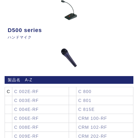
D500 series
ハンドマイク
製品名 A-Z
C
C 002E-RF
C 800
C 003E-RF
C 801
C 004E-RF
C 815E
C 006E-RF
CRM 100-RF
C 008E-RF
CRM 102-RF
C 009E-RF
CRM 202-RF