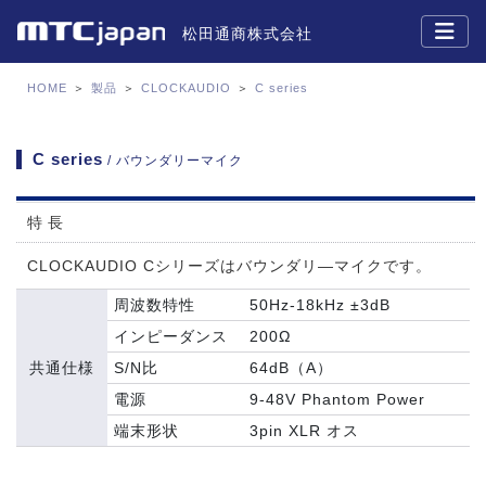
松田通商株式会社
HOME
＞
製品
＞
CLOCKAUDIO
＞
C series
C series
/ バウンダリーマイク
特長
CLOCKAUDIO Cシリーズはバウンダリ―マイクです。
周波数特性
50Hz-18kHz ±3dB
インピーダンス
200Ω
共通仕様
S/N比
64dB（A）
電源
9-48V Phantom Power
端末形状
3pin XLR オス