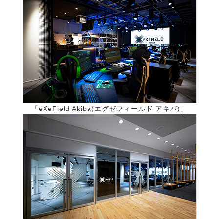
「eXeField Akiba(エグゼフィールド アキバ)」