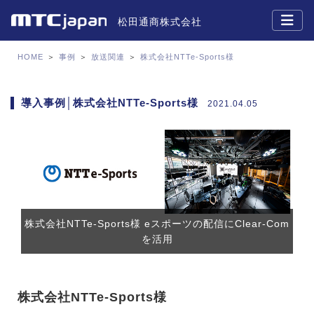
松田通商株式会社
HOME
＞
事例
＞
放送関連
＞
株式会社NTTe-Sports様
導入事例│株式会社NTTe-Sports様
2021.04.05
株式会社NTTe-Sports様 eスポーツの配信にClear-Com
を活用
株式会社NTTe-Sports様