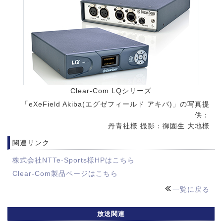
Clear-Com LQシリーズ
「eXeField Akiba(エグゼフィールド アキバ)」の写真提
供：
丹青社様 撮影：御園生 大地様
関連リンク
株式会社NTTe-Sports様HPはこちら
Clear-Com製品ページはこちら
一覧に戻る
放送関連