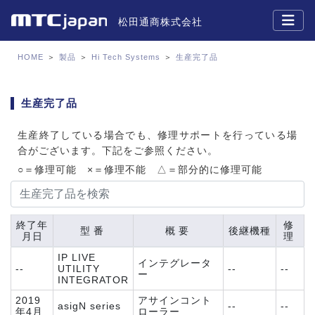
松田通商株式会社
HOME
＞
製品
＞
Hi Tech Systems
＞
生産完了品
生産完了品
生産終了している場合でも、修理サポートを行っている場
合がございます。下記をご参照ください。
○＝修理可能 ×＝修理不能 △＝部分的に修理可能
終了年
修
型番
概要
後継機種
月日
理
IP LIVE
インテグレータ
--
UTILITY
--
--
ー
INTEGRATOR
2019
アサインコント
asigN series
--
--
年4月
ローラー