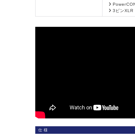
PowerC
3ピンXLR
仕様