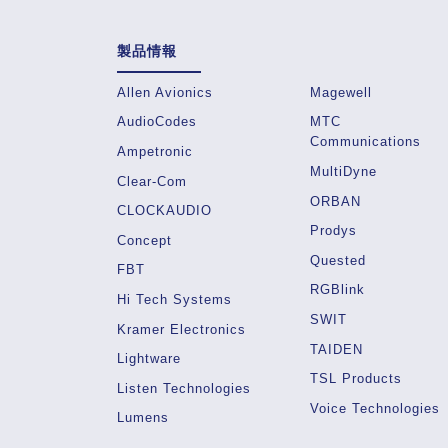
製品情報
Allen Avionics
Magewell
AudioCodes
MTC
Communications
Ampetronic
MultiDyne
Clear-Com
ORBAN
CLOCKAUDIO
Prodys
Concept
Quested
FBT
RGBlink
Hi Tech Systems
SWIT
Kramer Electronics
TAIDEN
Lightware
TSL Products
Listen Technologies
Voice Technologies
Lumens