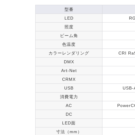
型番
LED
R
照度
ビーム角
色温度
カラーレンダリング
CRI Ra9
DMX
Art-Net
CRMX
USB
USB
消費電力
AC
PowerC
DC
LED面
寸法（mm）