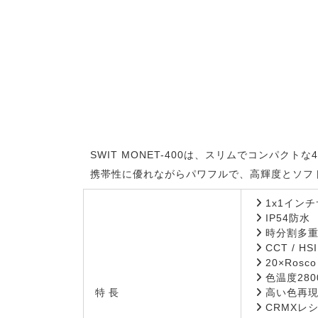
SWIT MONET-400は、スリムでコンパクトな
携帯性に優れながらパワフルで、高輝度とソフ
1x1インチ
IP54防水
時分割多重
CCT / HS
20×Ros
色温度2800
特長
高い色再現性の
CRMXレシ