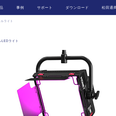
品
事例
サポート
ダウンロード
松田通
ネルライト
ネルLEDライト