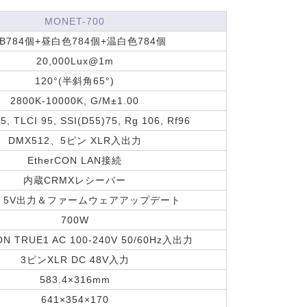
MONET-700
B784個+昼白色784個+温白色784個
20,000Lux@1m
120°(半斜角65°)
2800K-10000K, G/M±1.00
5, TLCI 95, SSI(D55)75, Rg 106, Rf96
DMX512、5ピン XLR入出力
EtherCON LAN接続
内蔵CRMXレシーバー
-A 5V出力＆ファームウェアアップデート
700W
ON TRUE1 AC 100-240V 50/60Hz入出力
3ピンXLR DC 48V入力
583.4×316mm
641×354×170