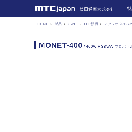
製
松田通商株式会社
HOME
＞
製品
＞
SWIT
＞
LED照明
＞
スタジオ向けパ
MONET-400
/ 400W RGBWW プロパ