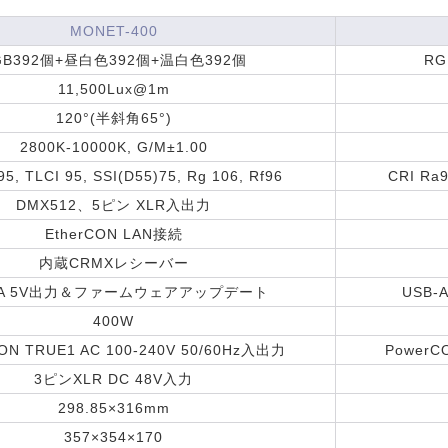
MONET-400
GB392個+昼白色392個+温白色392個
RG
11,500Lux@1m
120°(半斜角65°)
2800K-10000K, G/M±1.00
5, TLCI 95, SSI(D55)75, Rg 106, Rf96
CRI Ra9
DMX512、5ピン XLR入出力
EtherCON LAN接続
内蔵CRMXレシーバー
-A 5V出力＆ファームウェアアップデート
USB
400W
ON TRUE1 AC 100-240V 50/60Hz入出力
PowerC
3ピンXLR DC 48V入力
298.85×316mm
357×354×170