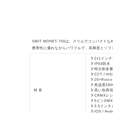
SWIT MONET-700は、スリムでコンパクトな
携帯性に優れながらパワフルで、高輝度とソフ
2x1インチ
IP54防水
時分割多重
CCT / HS
20×Ros
色温度2800
特長
高い色再現性の
CRMXレシ
5ピンDMX5
3.5イン
IOS / An