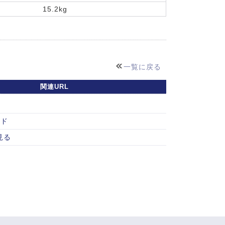
15.2kg
一覧に戻る
関連URL
ード
見る