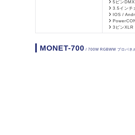
5ピンDMX5
3.5イン
IOS / An
PowerC
3ピンXLR
MONET-700
/ 700W RGBWW プロパ