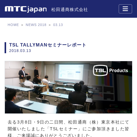
松田通商株式会社
HOME
＞
NEWS 2018
＞
03.13
TSL TALLYMANセミナーレポート
2018.03.13
去る3月8日・9日の二日間、松田通商（株）東京本社にて
開催いたしました「TSLセミナー」にご参加頂きました皆
様、ご来場誠にありがとうございました。