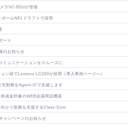
メラVC-B2Uが登場
ットボールNFLドラフトで採用
躍
レポート
ー開催のお知らせ
現場のコミュニケーションをスムーズに
ン様でLumens LC200が採用（導入事例ページへ）
在宅勤務をAgent-ICで支援します
助成金対象のWEB会議周辺機器
かう医療を支援するClear-Com
推進キャンペーンのお知らせ