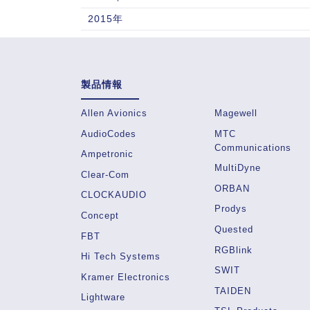
2015年
製品情報
Allen Avionics
Magewell
AudioCodes
MTC
Communications
Ampetronic
MultiDyne
Clear-Com
ORBAN
CLOCKAUDIO
Prodys
Concept
Quested
FBT
RGBlink
Hi Tech Systems
SWIT
Kramer Electronics
TAIDEN
Lightware