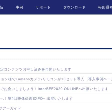
品
事例
サポート
ダウンロード
松田通
NLINE限定コンテンツお申し込みを再開いたします
ョン様でLumensカメラ/リモコンが16セット導入（導入事例ペー
インでお会いしましょう！InterBEE2020 ONLINEへ出展いたします
メッセへ！第4回映像伝送EXPOへ出展いたします
パスツアーガイド