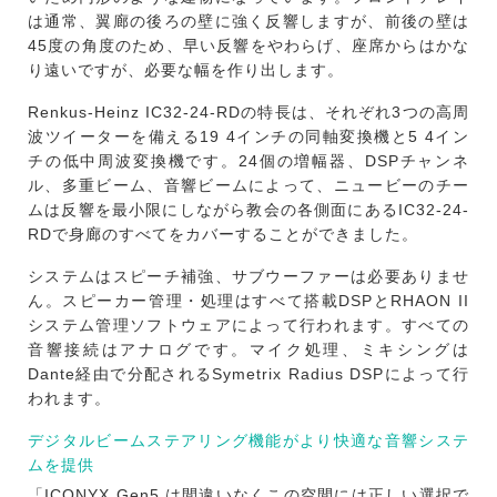
は通常、翼廊の後ろの壁に強く反響しますが、前後の壁は
45度の角度のため、早い反響をやわらげ、座席からはかな
り遠いですが、必要な幅を作り出します。
Renkus-Heinz IC32-24-RDの特長は、それぞれ3つの高周
波ツイーターを備える19 4インチの同軸変換機と5 4イン
チの低中周波変換機です。24個の増幅器、DSPチャンネ
ル、多重ビーム、音響ビームによって、ニュービーのチー
ムは反響を最小限にしながら教会の各側面にあるIC32-24-
RDで身廊のすべてをカバーすることができました。
システムはスピーチ補強、サブウーファーは必要ありませ
ん。スピーカー管理・処理はすべて搭載DSPとRHAON II
システム管理ソフトウェアによって行われます。すべての
音響接続はアナログです。マイク処理、ミキシングは
Dante経由で分配されるSymetrix Radius DSPによって行
われます。
デジタルビームステアリング機能がより快適な音響システ
ムを提供
「ICONYX Gen5 は間違いなくこの空間には正しい選択で