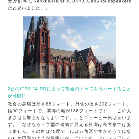
音が鮮明なRenkus-Heinz ICONYX Gen5 loudspeakers
だと思いました。」
2台のIC32-24-RDによって教会内すべてをカバーすること
が可能に
教会の身廊は高さ88フィート、外側の長さ202フィート、
幅90フィートで、翼廊の幅が188フィートです。「この大
きさは音響上かなりよいです。」とニュービー氏は言いま
す。「なぜなら十字型の建物に見える翼廊は長方形ではあ
りません。その角は45度で、ほぼ八角形ですがそうではな
いため円形のような建物になっています。フロントアレイ