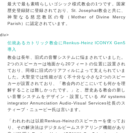
最大で最も素晴らしいゴシック様式教会の1つです。国家
歴史登録財に登録されており、St. Josephat教会と共に、
神聖なる慈悲教区の母（Mother of Divine Mercy
Parish）に認定されています。
div>
伝統あるカトリック教会にRenkus-Heinz ICONYX Gen5
導入
教会は長年、旧式の音響システムに悩まされていました。
2つのスピーカーは地面から20フィートの位置に設置され
ており、同様に旧式のリアフィルによって支えられていま
した。大聖堂では性能が古く不十分な小さな2つのスピー
カーが設置されており、「教会内のどこにいても何かを理
解することは難しかったです。」と、歴史ある教会の新し
い音響システムをデザイン・設置している AV systems
integrator Annunciation Audio-Visual Services社長のス
ティーブ・ニュービー氏は言います。
「われわれは以前Renkus-Heinzのスピーカーを使ってお
り、その解決法はデジタルビームステアリング機能があり