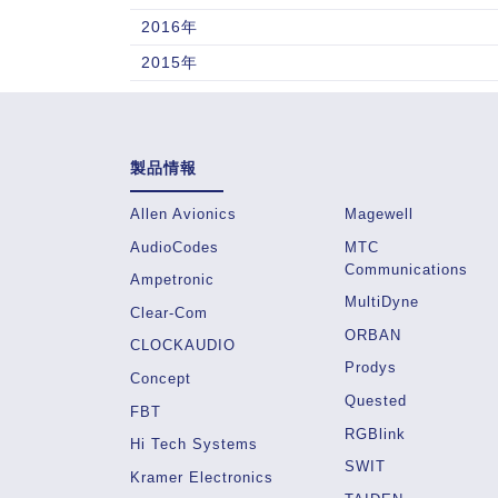
2016年
2015年
製品情報
Allen Avionics
Magewell
AudioCodes
MTC
Communications
Ampetronic
MultiDyne
Clear-Com
ORBAN
CLOCKAUDIO
Prodys
Concept
Quested
FBT
RGBlink
Hi Tech Systems
SWIT
Kramer Electronics