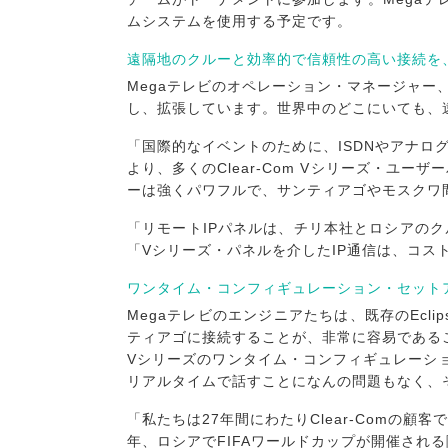
ムシステムを使用する予定です。
遠隔地のクルーと効率的で信頼性の高い接続を
Megaテレビのオペレーション・マネージャ
し、拡張しています。世界中のどこにいても、
「国際的なイベントのために、ISDNやアナ
より、多くのClear-Com Vシリーズ・ユー
ーは強くパワフルで、サンティアゴやモスクワ間
「リモートIPパネルは、チリ本社とロシアの
「Vシリーズ・パネルを介したIP通信は、コ
ワンタイム・コンフィギュレーション・セット
Megaテレビのエンジニアたちは、既存のEc
ティアゴに接続することが、非常に容易である
Vシリーズのワンタイム・コンフィギュレーシ
リアルタイムで話すことになんの問題もなく、
「私たちは27年間にわたりClear-Comの
年、ロシアでFIFAワールドカップが開催され