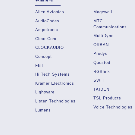
Allen Avionics
Magewell
AudioCodes
MTC
Communications
Ampetronic
MultiDyne
Clear-Com
ORBAN
CLOCKAUDIO
Prodys
Concept
Quested
FBT
RGBlink
Hi Tech Systems
SWIT
Kramer Electronics
TAIDEN
Lightware
TSL Products
Listen Technologies
Voice Technologies
Lumens