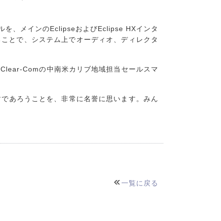
インのEclipseおよびEclipse HXインタ
ることで、システム上でオーディオ、ディレクタ
ear-Comの中南米カリブ地域担当セールスマ
果たすであろうことを、非常に名誉に思います。みん
一覧に戻る