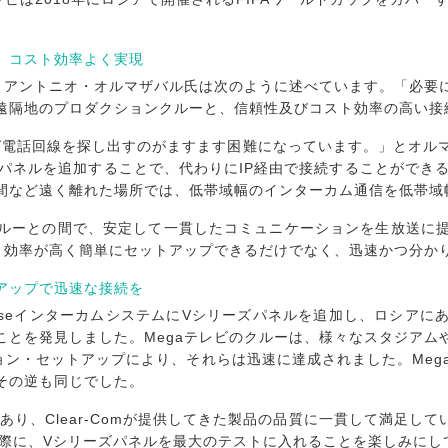
、コスト効率よく実現
ー、アントニオ・オルマザバル氏は次のように述べています。「必要
遠隔地のプロダクションクルーと、信頼性及びコスト効率の高い接
ログ電話回線を探し出すのがますます困難になっています。」とオル
ザーパネルを追加することで、代わりにIP経由で接続することができるよ
など遠く離れた場所では、低帯域幅のインターカム通信を低帯域幅の
クルーとの間で、安定して一貫したコミュニケーションを生放送に
スト効率が高く簡単にセットアップできるだけでなく、迅速かつ分か
アップで迅速な接続を
lipseインターカムシステムにVシリーズパネルを追加し、ロシア
ことを発見しました。Megaテレビのクルーは、様々なスタジアム
ョン・セットアップにより、それらは迅速に達成されました。Meg
その逆も同じでした。
顧客であり、Clear-Comが提供してきた製品の品質に一貫して満足
る際に、Vシリーズパネルを最大のテストに入れることを楽しみにし