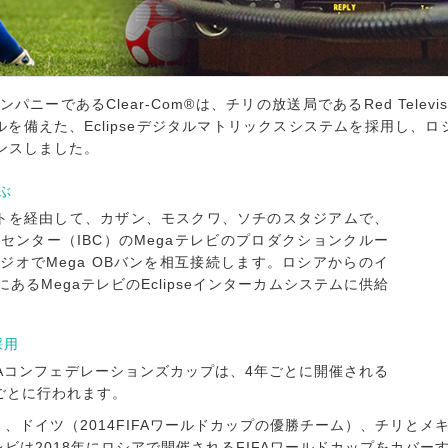
るClear-Com®は、チリの放送局であるRed Televisiva 
を備えた、Eclipseデジタルマトリックスシステムを採用し、ロシ
ンスしました。
ぶ
トを経由して、カザン、モスクワ、ソチのスタジアムで、
ンター（IBC）のMegaテレビのプロダクションクルー
オでMega OBバンを相互接続します。ロシアからのイ
あるMegaテレビのEclipseインターカムシステムに供給
採用
FIFAコンフェデレーションズカップは、4年ごとに開催される
年ごとに行われます。
国）、ドイツ（2014FIFAワールドカップの優勝チーム）、チリと
は2018年にロシアで開催されるFIFAワールドカップをカバーする