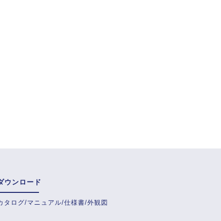
ダウンロード
カタログ/マニュアル/仕様書/外観図