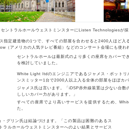
ラルホールウェストミンスターにListen Technologies
指定建造物の1つで、すべての部屋を合わせると2400人ほど入
te Show（アメリカの人気テレビ番組）などのコンサート会場にも使
セントラルホールは最新式のより多くの座席をカバーで
を検討していました。
White Light Itdのエンジニアであるジャメス・ボ
ンスミッター1台で2000人以上入る全体の部屋をほぼカ
ジャメス氏は言います。「iDSP赤外線装置は少ない台
ししいカバー力があります。」
すべての座席でより高いサービスを提供するため、White
た。
ョンジョ・グリン氏は結論づけます。「この製品は困難のあるス
トラルホールウェストミンスターへのよい結果とサービス