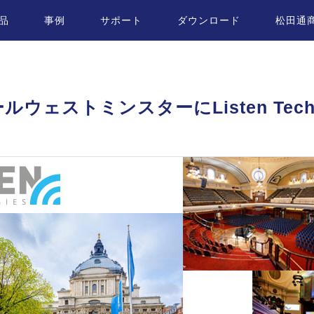
品
事例
サポート
ダウンロード
松田通
ェストミンスターにListen Techno