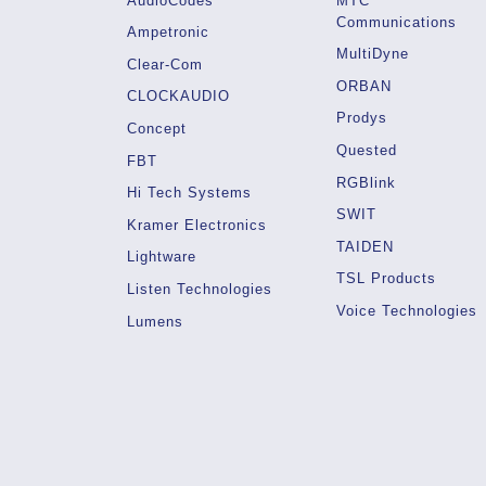
AudioCodes
MTC
Communications
Ampetronic
MultiDyne
Clear-Com
ORBAN
CLOCKAUDIO
Prodys
Concept
Quested
FBT
RGBlink
Hi Tech Systems
SWIT
Kramer Electronics
TAIDEN
Lightware
TSL Products
Listen Technologies
Voice Technologies
Lumens