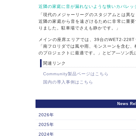
近隣の家庭に音が漏れないような狭いカバレッ
「現代のメジャーリーグのスタジアムとは異な
近隣の家庭から音を遠ざけるために非常に重要で
りました。駐車場でさえも静かです。」
メインの座席エリアでは、39台のWET2-22
「南フロリダでは風や雨、モンスーンを含む、極
のプロジェクトに最適です。」とピア―ソン氏
関連リンク
Community製品ページはこちら
国内の導入事例はこちら
News Re
2026年
2025年
2024年