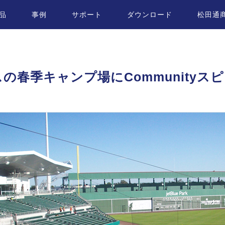
品
事例
サポート
ダウンロード
松田通
春季キャンプ場にCommunityス