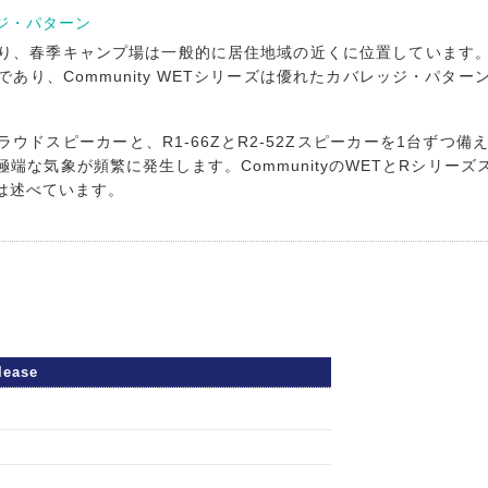
ジ・パターン
り、春季キャンプ場は一般的に居住地域の近くに位置しています
あり、Community WETシリーズは優れたカバレッジ・パタ
8Tラウドスピーカーと、R1-66ZとR2-52Zスピーカーを1台ず
端な気象が頻繁に発生します。CommunityのWETとRシリー
は述べています。
lease