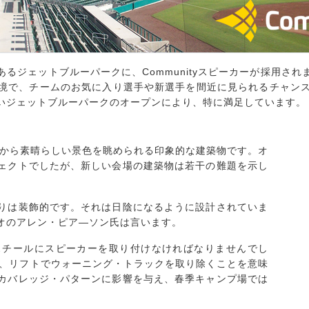
るジェットブルーパークに、Communityスピーカーが採用さ
境で、チームのお気に入り選手や新選手を間近に見られるチャン
いジェットブルーパークのオープンにより、特に満足しています。
座席から素晴らしい景色を眺められる印象的な建築物です。オ
ェクトでしたが、新しい会場の建築物は若干の難題を示し
りは装飾的です。それは日陰になるように設計されていま
オのアレン・ピア―ソン氏は言います。
スチールにスピーカーを取り付けなければなりませんでし
に、リフトでウォーニング・トラックを取り除くことを意味
カバレッジ・パターンに影響を与え、春季キャンプ場では