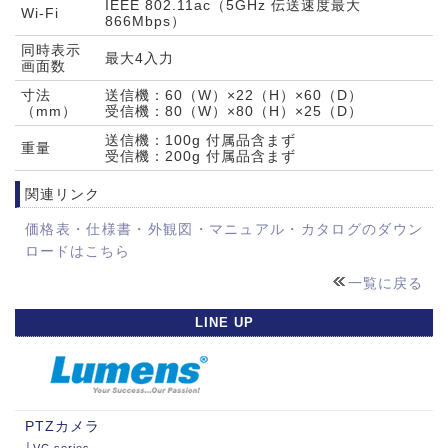
IEEE 802.11ac（5GHz 伝送速度最大
Wi-Fi
866Mbps）
同時表示
最大4入力
画面数
寸法
送信機：60（W）×22（H）×60（D）
（mm）
受信機：80（W）×80（H）×25（D）
送信機：100g 付属品含まず
重量
受信機：200g 付属品含まず
関連リンク
価格表・仕様書・外観図・マニュアル・カタログのダウン
ロードはこちら
一覧に戻る
LINE UP
PTZカメラ
│VC series