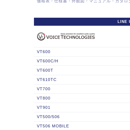
価格表・仕様書・外観図・マニュアル・カタロ
LINE 
VT600
VT600C/H
VT600T
VT610TC
VT700
VT800
VT901
VT500/506
VT506 MOBILE