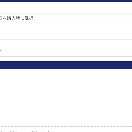
5Ωを購入時に選択
グ