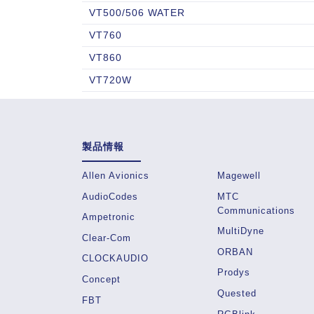
VT500/506 WATER
VT760
VT860
VT720W
製品情報
Allen Avionics
Magewell
AudioCodes
MTC
Communications
Ampetronic
MultiDyne
Clear-Com
ORBAN
CLOCKAUDIO
Prodys
Concept
Quested
FBT