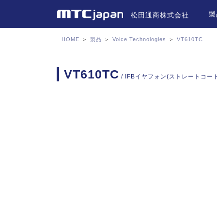
製
松田通商株式会社
HOME
＞
製品
＞
Voice Technologies
＞
VT610TC
VT610TC
/ IFBイヤフォン(ストレートコー