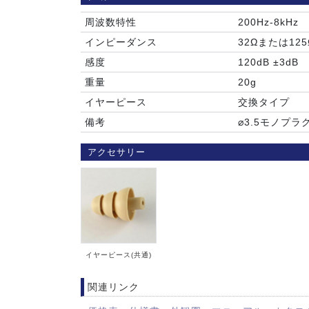
周波数特性
200Hz-8kHz
インピーダンス
32Ωまたは12
感度
120dB ±3dB
重量
20g
イヤーピース
交換タイプ
備考
⌀3.5モノプラ
アクセサリー
イヤーピース(共通)
関連リンク