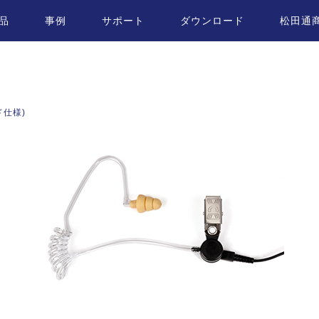
品
事例
サポート
ダウンロード
松田通
ド仕様)