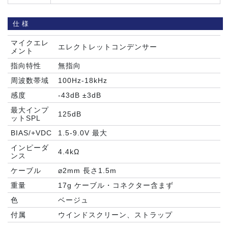
仕様
マイクエレ
エレクトレットコンデンサー
メント
指向特性
無指向
周波数帯域
100Hz-18kHz
感度
-43dB ±3dB
最大インプ
125dB
ットSPL
BIAS/+VDC
1.5-9.0V 最大
インピーダ
4.4kΩ
ンス
ケーブル
⌀2mm 長さ1.5m
重量
17g ケーブル・コネクター含まず
色
ベージュ
付属
ウインドスクリーン、ストラップ