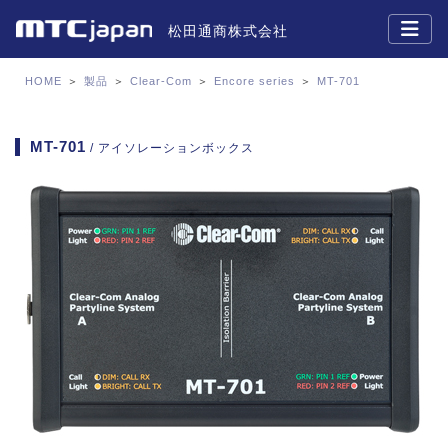
松田通商株式会社
HOME
＞
製品
＞
Clear-Com
＞
Encore series
＞
MT-701
MT-701
/ アイソレーションボックス