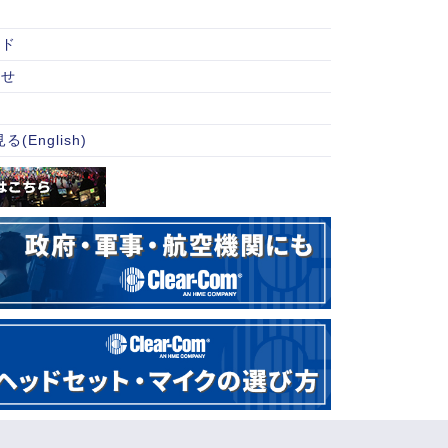
ード
合せ
ト
(English)