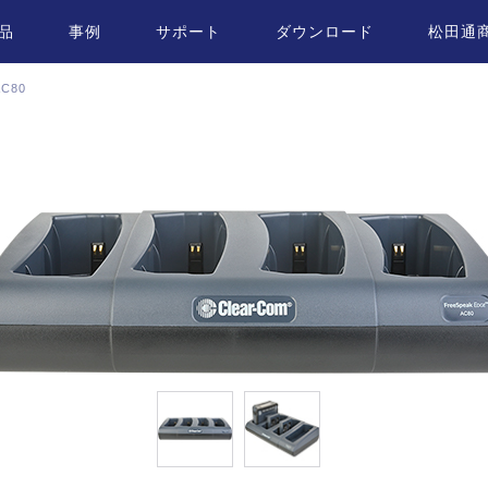
品
事例
サポート
ダウンロード
松田通
AC80