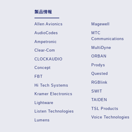
製品情報
Allen Avionics
Magewell
AudioCodes
MTC
Communications
Ampetronic
MultiDyne
Clear-Com
ORBAN
CLOCKAUDIO
Prodys
Concept
Quested
FBT
RGBlink
Hi Tech Systems
SWIT
Kramer Electronics
TAIDEN
Lightware
TSL Products
Listen Technologies
Voice Technologies
Lumens