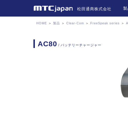
製
松田通商株式会社
HOME
＞
製品
＞
Clear-Com
＞
FreeSpeak series
＞
AC80
/ バッテリーチャージャー