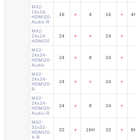
MX2-
16x16-
16
×
4
16
×
4H+
HDMI20-
Audio-R
MX2-
24x24-
24
×
×
24
×
×
HDMI20
MX2-
24x24-
24
×
8
24
×
8
HDMI20-
Audio
MX2-
24x24-
24
×
×
24
×
×
HDMI20-
R
MX2-
24x24-
24
×
8
24
×
8
HDMI20-
Audio-R
MX2-
32x32-
32
×
16H
32
×
8H+
HDMI20-
A-R