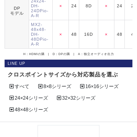
24x24-
DH-
×
24
8D
×
24
24
DP
24DPio-
モデル
A-R
MX2-
48x48-
DH-
×
48
16D
×
48
48
48DPio-
A-R
H：HDMIの隣 | D：DPの隣 | A：独立オーディオ出力
LINE UP
クロスポイントサイズから対応製品を選ぶ
すべて
8×8シリーズ
16×16シリーズ
24×24シリーズ
32×32シリーズ
48×48シリーズ