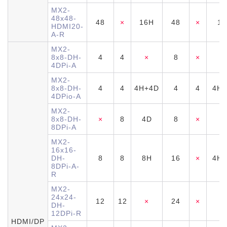
MX2-
48x48-
48
×
16H
48
×
16
HDMI20-
A-R
MX2-
8x8-DH-
4
4
×
8
×
2
4DPi-A
MX2-
8x8-DH-
4
4
4H+4D
4
4
4H+
4DPio-A
MX2-
8x8-DH-
×
8
4D
8
×
4
8DPi-A
MX2-
16x16-
DH-
8
8
8H
16
×
4H+
8DPi-A-
R
MX2-
24x24-
12
12
×
24
×
×
DH-
12DPi-R
HDMI/DP