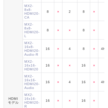
MX2-
8x8-
8
×
2
8
×
2
HDMI20-
CA
MX2-
8x8-
8
×
×
8
×
×
HDMI20-
L
MX2-
16x8-
16
×
4
8
×
4H+
HDMI20-
Audio-R
MX2-
16x16-
16
×
×
16
×
×
HDMI20
MX2-
16x16-
16
×
4
16
×
4H+
HDMI20-
Audio
MX2-
HDMI
16x16-
16
×
×
16
×
×
モデル
HDMI20-
R