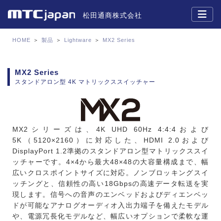
松田通商株式会社
HOME
＞
製品
＞
Lightware
＞
MX2 Series
MX2 Series
スタンドアロン型 4K マトリックススイッチャー
MX2シリーズは、4K UHD 60Hz 4:4:4および
5K（5120×2160）に対応した、HDMI 2.0および
DisplayPort 1.2準拠のスタンドアロン型マトリックススイ
ッチャーです。4×4から最大48×48の大容量構成まで、幅
広いクロスポイントサイズに対応。ノンブロッキングスイ
ッチングと、信頼性の高い18Gbpsの高速データ転送を実
現します。信号への音声のエンベッドおよびディエンベッ
ドが可能なアナログオーディオ入出力端子を備えたモデル
や、電源冗長化モデルなど、幅広いオプションで柔軟な運