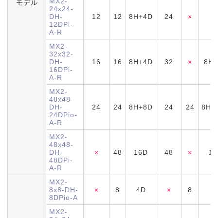
MX2-
モデル
24x24-
DH-
12
12
8H+4D
24
×
8
12DPi-
A-R
MX2-
32x32-
DH-
16
16
8H+4D
32
×
8H+
16DPi-
A-R
MX2-
48x48-
DH-
24
24
8H+8D
24
24
8H+
24DPio-
A-R
MX2-
48x48-
DH-
×
48
16D
48
×
16
48DPi-
A-R
MX2-
8x8-DH-
×
8
4D
×
8
8
8DPio-A
MX2-